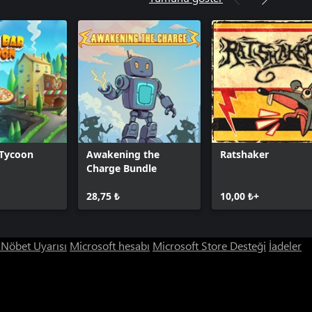
 Tycoon
Awakening the
Ratshaker
Charge Bundle
28,75 ₺
10,00 ₺+
ı Nöbet Uyarısı
Microsoft hesabı
Microsoft Store Desteği
İadeler