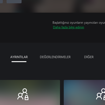
Başlattığınız oyunların yayıncıları oyun 
Daha fazla bilgi edinin
AYRINTILAR
DEĞERLENDİRMELER
DİĞER