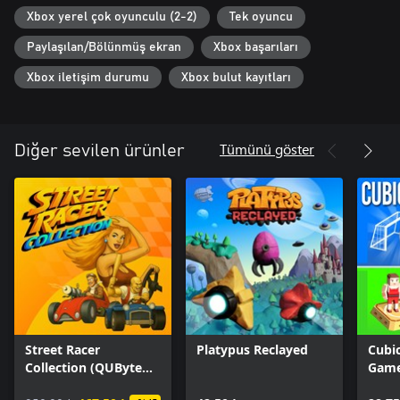
Xbox yerel çok oyunculu (2-2)
Tek oyuncu
Paylaşılan/Bölünmüş ekran
Xbox başarıları
Xbox iletişim durumu
Xbox bulut kayıtları
Tümünü göster
Diğer sevilen ürünler
Street Racer
Platypus Reclayed
Cubic
Collection (QUByte
Gam
Classics)