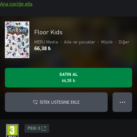
Ana içeriğe atla
Floor Kids
MERJ Media
•
Aile ve çocuklar
•
Müzik
•
Diğer
66,38 ₺
SATIN AL
66,38 ₺
İSTEK LISTESINE EKLE
● ● ●
PEGI 3