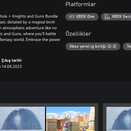
Platformlar
etula + Knights and Guns Bundle
XBOX One
XBOX Seri
st, dictated by a magical birch
an atmospheric adventure like no
ts and Guns, where you'll battle
Özellikler
fantasy world. Embrace the power
Xbox yerel iş birliği (2-2)
T
Çıkış tarihi
s
14.04.2023