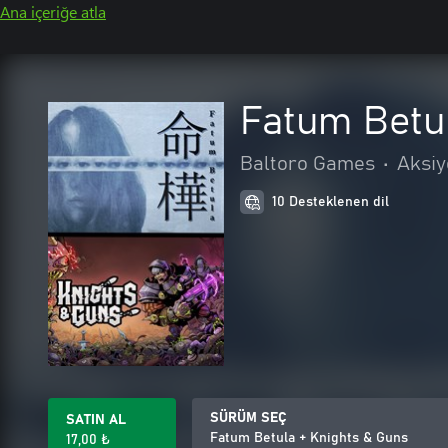
Ana içeriğe atla
Fatum Betu
Baltoro Games
•
Aksiy
10 Desteklenen dil
SÜRÜM SEÇ
SATIN AL
Fatum Betula + Knights & Guns
17,00 ₺