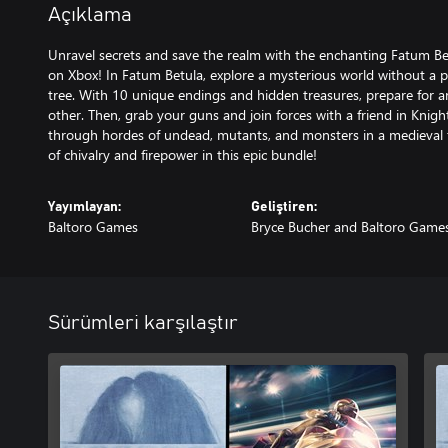
Açıklama
Unravel secrets and save the realm with the enchanting Fatum B
on Xbox! In Fatum Betula, explore a mysterious world without a pa
tree. With 10 unique endings and hidden treasures, prepare for 
other. Then, grab your guns and join forces with a friend in Knigh
through hordes of undead, mutants, and monsters in a medieval 
of chivalry and firepower in this epic bundle!
Yayımlayan:
Geliştiren:
Baltoro Games
Bryce Bucher and Baltoro Game
Sürümleri karşılaştır