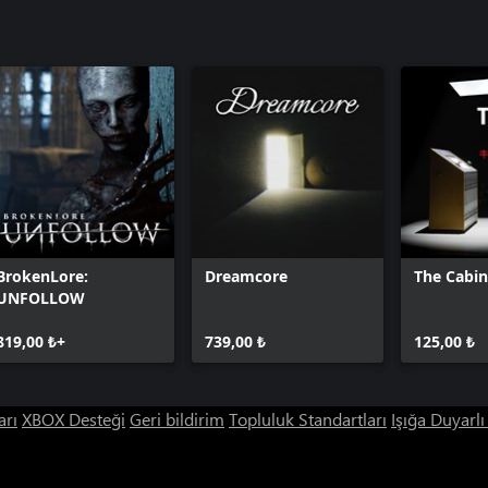
BrokenLore:
Dreamcore
The Cabin
UNFOLLOW
819,00 ₺+
739,00 ₺
125,00 ₺
arı
XBOX Desteği
Geri bildirim
Topluluk Standartları
Işığa Duyarl