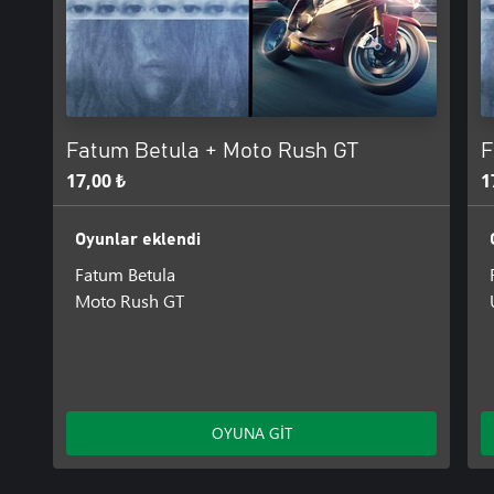
Fatum Betula + Moto Rush GT
F
17,00 ₺
1
Oyunlar eklendi
Fatum Betula
Moto Rush GT
OYUNA GİT