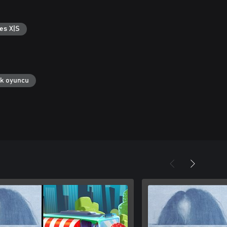
es X|S
ek oyuncu