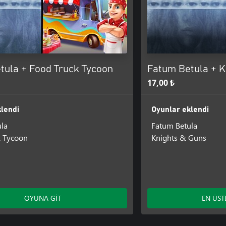
tula + Food Truck Tycoon
Fatum Betula + K
17,00 ₺
lendi
Oyunlar eklendi
la
Fatum Betula
k Tycoon
Knights & Guns
OYUNA GİT
EN ÜST