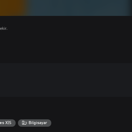
ekir.
es X|S
Bilgisayar