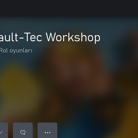
Vault-Tec Workshop
Rol oyunları
● ● ●