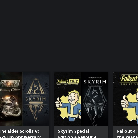
The Elder Scrolls V:
Skyrim Special
Fallout 4
Skyrim Anniversary
Edition + Fallout 4
the Year 