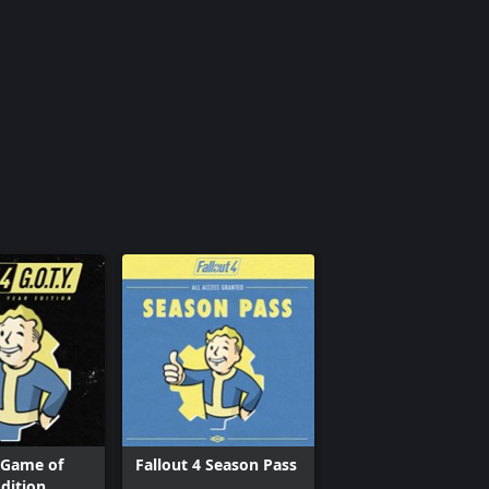
: Game of
Fallout 4 Season Pass
Edition