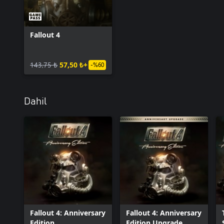
Fallout 4
143,75 ₺
57,50 ₺+
-%60
Dahil
Fallout 4: Anniversary
Fallout 4: Anniversary
Edition
Edition Upgrade