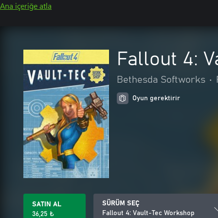
Ana içeriğe atla
Fallout 4: 
Bethesda Softworks
•
Oyun gerektirir
SÜRÜM SEÇ
SATIN AL
Fallout 4: Vault-Tec Workshop
36,25 ₺