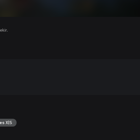
ekir.
es X|S