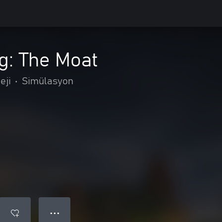
g: The Moat
eji
•
Simülasyon
● ● ●