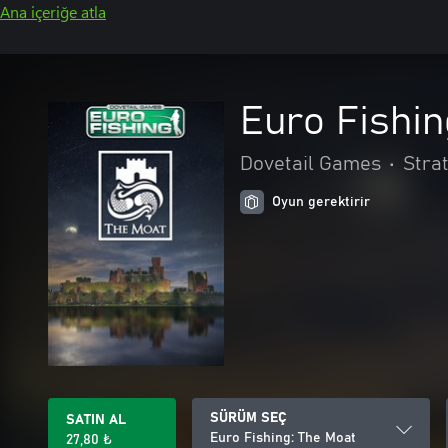
Ana içeriğe atla
Euro Fishin
Dovetail Games
•
Strat
Oyun gerektirir
SÜRÜM SEÇ
SATIN AL
Euro Fishing: The Moat
27,80 ₺