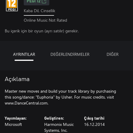
PEGI 12
Kaba Dil, Cinsellik
Online Music Not Rated
Bu içerik için bir oyun (ayrı satılır) gerekir.
AYRINTILAR
DEĞERLENDİRMELER
DİĞER
Açıklama
Master new moves and build your track library by purchasing
this song/dance: "Euphoria" by Usher. For music credits, visit
www.DanceCentral.com.
Yayımlayan:
Geliştiren:
Çıkış tarihi
Microsoft
Harmonix Music
16.12.2014
Systems, Inc.