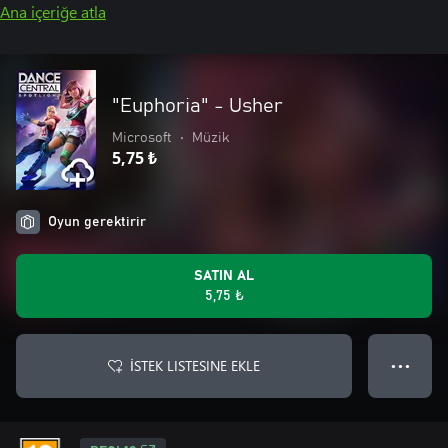
Ana içeriğe atla
"Euphoria" - Usher
Microsoft
•
Müzik
5,75 ₺
Oyun gerektirir
SATIN AL
5,75 ₺
İSTEK LISTESINE EKLE
● ● ●