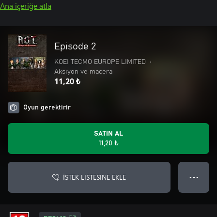
Ana içeriğe atla
Episode 2
KOEI TECMO EUROPE LIMITED
•
Aksiyon ve macera
11,20 ₺
Oyun gerektirir
SATIN AL
11,20 ₺
İSTEK LISTESINE EKLE
● ● ●