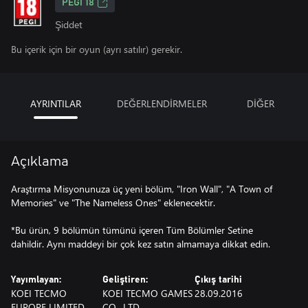
PEGI 18
Şiddet
Bu içerik için bir oyun (ayrı satılır) gerekir.
AYRINTILAR
DEĞERLENDİRMELER
DİĞER
Açıklama
Araştırma Misyonunuza üç yeni bölüm, "Iron Wall", "A Town of
Memories" ve "The Nameless Ones" eklenecektir.
*Bu ürün, 9 bölümün tümünü içeren Tüm Bölümler Setine
dahildir. Aynı maddeyi bir çok kez satın almamaya dikkat edin.
Yayımlayan:
Geliştiren:
Çıkış tarihi
KOEI TECMO
KOEI TECMO GAMES
28.09.2016
EUROPE LIMITED
CO., LTD.