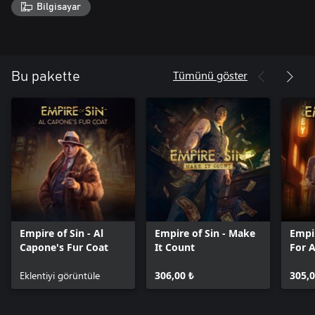
Bilgisayar
Tümünü göster
Bu pakette
Empire of Sin - Al
Empire of Sin - Make
Empir
Capone's Fur Coat
It Count
For 
Eklentiyi görüntüle
306,00 ₺
305,0