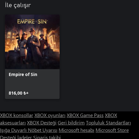
İle çalışır
Empire of Sin
816,00 ₺+
XBOX konsollar
XBOX oyunları
XBOX Game Pass
XBOX
aksesuarları
XBOX Desteği
Geri bildirim
Topluluk Standartları
Işığa Duyarlı Nöbet Uyarısı
Microsoft hesabı
Microsoft Store
Desteği
İadeler
Sipariş takibi