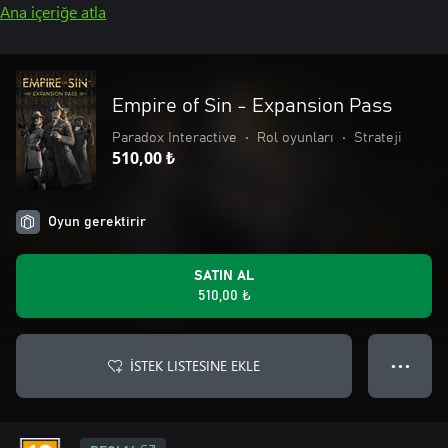
Ana içeriğe atla
Empire of Sin - Expansion Pass
Paradox Interactive
•
Rol oyunları
•
Strateji
510,00 ₺
Oyun gerektirir
SATIN AL
510,00 ₺
İSTEK LISTESINE EKLE
● ● ●