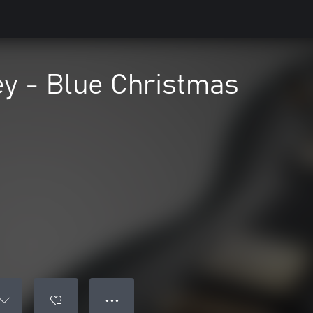
ey - Blue Christmas
● ● ●