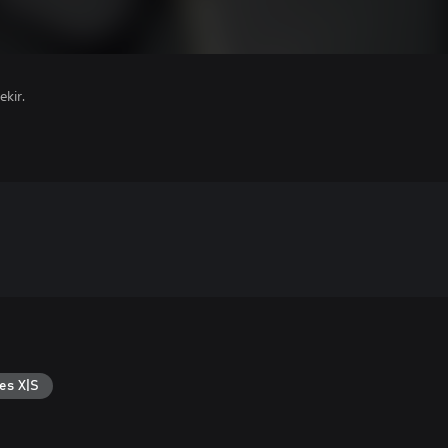
ekir.
es X|S