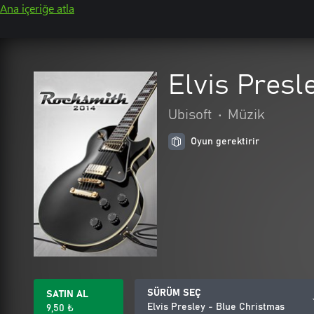
Ana içeriğe atla
Elvis Presl
Ubisoft
•
Müzik
Oyun gerektirir
SÜRÜM SEÇ
SATIN AL
Elvis Presley - Blue Christmas
9,50 ₺