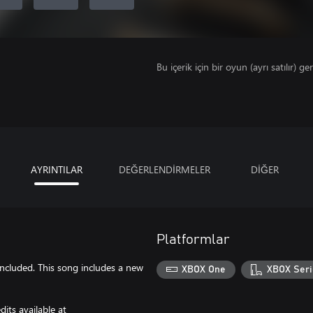
Bu içerik için bir oyun (ayrı satılır) ger
AYRINTILAR
DEĞERLENDİRMELER
DİĞER
Platformlar
 included. This song includes a new
XBOX One
XBOX Seri
its available at