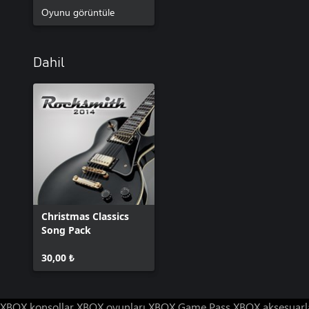
Oyunu görüntüle
Dahil
Christmas Classics
Song Pack
30,00 ₺
XBOX konsollar
XBOX oyunları
XBOX Game Pass
XBOX aksesuarl