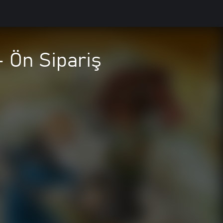
 Ön Sipariş