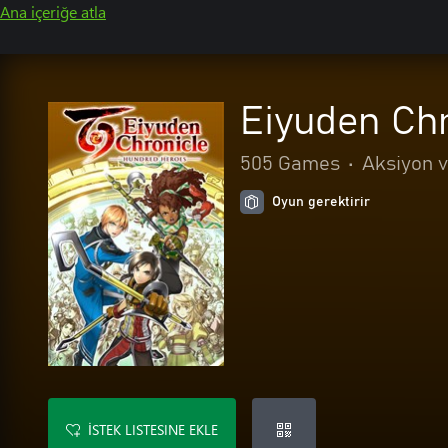
Ana içeriğe atla
Eiyuden Chr
505 Games
•
Aksiyon 
Oyun gerektirir
İSTEK LISTESINE EKLE