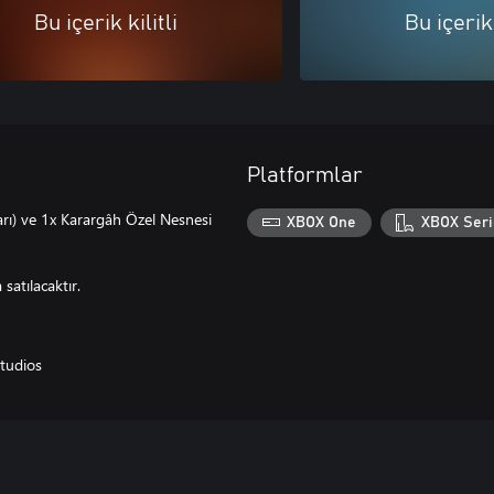
Bu içerik kilitli
Bu içerik 
Platformlar
arı) ve 1x Karargâh Özel Nesnesi
XBOX One
XBOX Seri
satılacaktır.
tudios