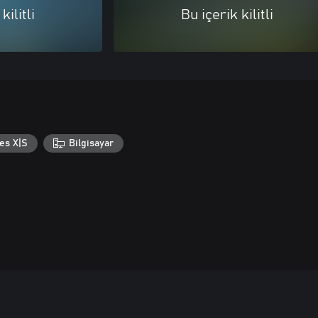
kilitli
Bu içerik kilitli
es X|S
Bilgisayar