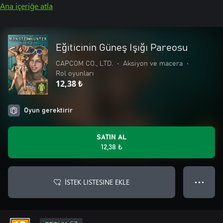
Ana içeriğe atla
Eğiticinin Güneş Işığı Pareosu
CAPCOM CO., LTD.
•
Aksiyon ve macera
•
Rol oyunları
12,38 ₺
Oyun gerektirir
SATIN AL
12,38 ₺
İSTEK LISTESINE EKLE
● ● ●