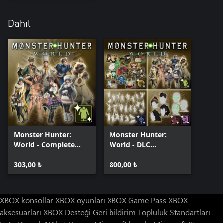
Dahil
Monster Hunter:
Monster Hunter:
World - Complete
World - DLC
Handler Costume
Collection
Pack
303,00 ₺
800,00 ₺
XBOX konsollar
XBOX oyunları
XBOX Game Pass
XBOX
aksesuarları
XBOX Desteği
Geri bildirim
Topluluk Standartları