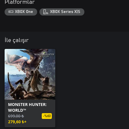
Platformlar
XBOX One
XBOX Series X|S
İle çalışır
MONSTER HUNTER:
WORLD™
699,00 ₺
-%60
279,60 ₺+