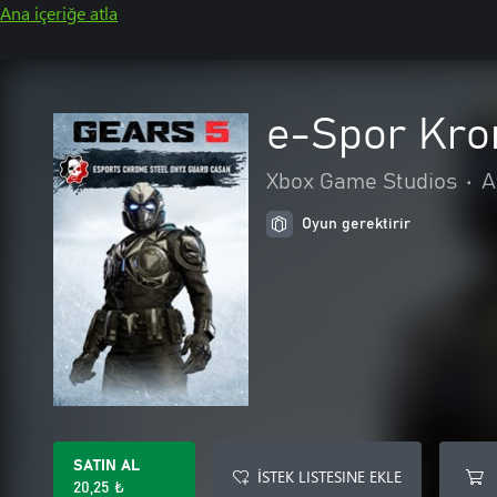
Ana içeriğe atla
e-Spor Kro
Xbox Game Studios
•
A
Oyun gerektirir
SATIN AL
İSTEK LISTESINE EKLE
20,25 ₺