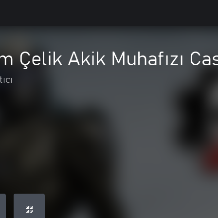
m Çelik Akik Muhafızı Ca
tıcı