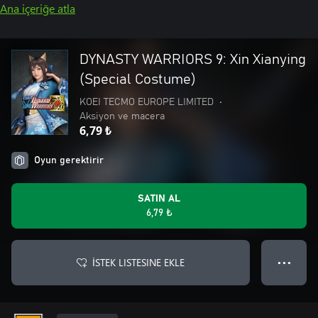
Ana içeriğe atla
DYNASTY WARRIORS 9: Xin Xianying
(Special Costume)
KOEI TECMO EUROPE LIMITED
•
Aksiyon ve macera
6,79 ₺
Oyun gerektirir
SATIN AL
6,79 ₺
İSTEK LISTESINE EKLE
● ● ●