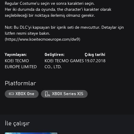
Regular Costume'u seçin ve sonra karakteri seçin.
Her iki durumda da oyunda, the character'i karakter olarak
seçilebileceği bir noktaya ilerlemiş olmanız gerekir.
Not: Bu DLC'yi kapsayan bir içerik seti de mevcuttur. Detaylar için
lütfen resmi siteye bakın.
(https://www.koeitecmoeurope.com/dw9)
Yayımlayan:
Geliştiren:
Çıkış tarihi
KOEI TECMO
KOEI TECMO GAMES
19.07.2018
EUROPE LIMITED
CO., LTD.
Platformlar
XBOX One
XBOX Series X|S
İle çalışır