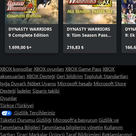
DYNASTY WARRIORS
DYNASTY WARRIORS
DYNA
9 Complete Edition
9: Tüm Season Passes
9: Ek
Seti
1.699,00 ₺+
216,83 ₺
166,6
XBOX konsollar
XBOX oyunları
XBOX Game Pass
XBOX
aksesuarları
XBOX Desteği
Geri bildirim
Topluluk Standartları
Işığa Duyarlı Nöbet Uyarısı
Microsoft hesabı
Microsoft Store
Desteği
İadeler
Sipariş takibi
Oyunlar
Türkçe (Türkiye)
Gizlilik Tercihleriniz
Tüketici Durumu Gizliliği
Microsoft'a başvurun
Gizlilik ve
Tanımlama Bilgileri
Tanımlama bilgilerini yönetin
Kullanım
Şartları
Ticari Markalar
Üçüncü Taraf Bildirimleri
Reklamlarımız