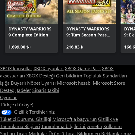
DYNASTY WARRIORS
DYNASTY WARRIORS
DYNA
9 Complete Edition
9: Tüm Season Passes
9: Ek
Seti
1.699,00 ₺+
216,83 ₺
166,6
XBOX konsollar
XBOX oyunları
XBOX Game Pass
XBOX
aksesuarları
XBOX Desteği
Geri bildirim
Topluluk Standartları
Işığa Duyarlı Nöbet Uyarısı
Microsoft hesabı
Microsoft Store
Desteği
İadeler
Sipariş takibi
Oyunlar
Türkçe (Türkiye)
Gizlilik Tercihleriniz
Tüketici Durumu Gizliliği
Microsoft'a başvurun
Gizlilik ve
Tanımlama Bilgileri
Tanımlama bilgilerini yönetin
Kullanım
Şartları
Ticari Markalar
Üçüncü Taraf Bildirimleri
Reklamlarımız