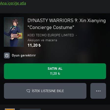
Ana içeriğe atla
DYNASTY WARRIORS 9: Xin Xianying
"Concierge Costume"
KOEI TECMO EUROPE LIMITED
•
Aksiyon ve macera
11,20 ₺
Oyun gerektirir
SATIN AL
11,20 ₺
İSTEK LISTESINE EKLE
● ● ●