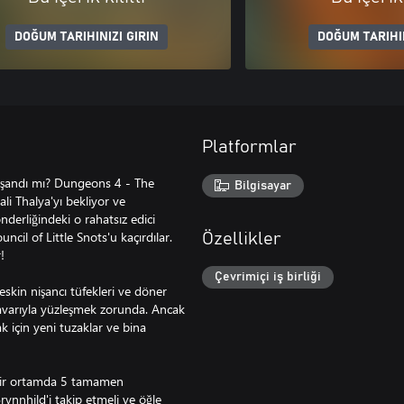
DOĞUM TARIHINIZI GIRIN
DOĞUM TARIHIN
Platformlar
aşandı mı? Dungeons 4 - The
Bilgisayar
i Thalya'yı bekliyor ve
nderliğindeki o rahatsız edici
ncil of Little Snots'u kaçırdılar.
Özellikler
!
Çevrimiçi iş birliği
skin nişancı tüfekleri ve döner
navarıyla yüzleşmek zorunda. Ancak
ak için yeni tuzaklar ve bina
 bir ortamda 5 tamamen
Brynnhild'i takip etmeli ve öğle