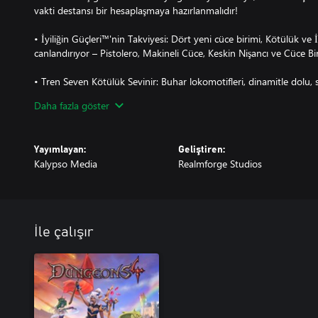
vakti destansı bir hesaplaşmaya hazırlanmalıdır!
• İyiliğin Güçleri™'nin Takviyesi: Dört yeni cüce birimi, Kötülük ve İ
canlandırıyor – Pistolero, Makineli Cüce, Keskin Nişancı ve Cüce Bir
• Tren Seven Kötülük Sevinir: Buhar lokomotifleri, dinamitle dolu, 
kükreyerek ilerliyor. Zırhlarını kırın ve içindeki tren meraklısını serb
Daha fazla göster
kırmak için kendi treninizi inşa edin.
• Haşere alarmı! Manalingler, Örümcekler ve Lavalingler, zindanı
Yayımlayan:
Geliştiren:
“nefis” Dev Akrepler ile birleşiyor.
Kalypso Media
Realmforge Studios
• Ev Tatlı Ev: Kötülük Güçleri, zindanın kalbini lav püskürten Hy
dim-sum gibi pişiren Buhar Tuzağı gibi yeni tuzaklarla ve lav veya
tanıyan Zemin Izgaraları gibi bina seçenekleriyle güçlendirdi.
İle çalışır
• Cüce Kraliçe'nin dönüşü! Brynnhild oyuna geri döndü (ve tanrım, o
buharlı çelik canavar trenini SİZİN için kullanıyor!
• Öldürmek için giyinmek: Thalya bunu kelimenin tam anlamıyla al
geçiyor ve İyilikle mücadelede yeni pasif yetenekler bile getiriyor.