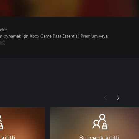
ekir.
un oynamak için Xbox Game Pass Essential, Premium veya
ır).
kilitli
Bu içerik kilitli