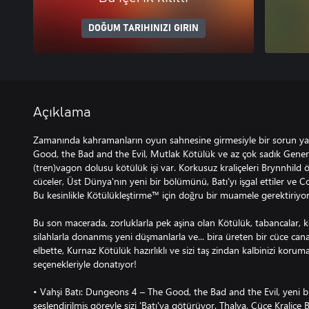
DOĞUM TARIHINIZI GIRIN
Açıklama
Zamanında kahramanların oyun sahnesine girmesiyle bir sorun y
Good, the Bad and the Evil, Mutlak Kötülük ve az çok sadık General
(tren)vagon dolusu kötülük işi var. Korkusuz kraliçeleri Brynnhild ö
cüceler, Üst Dünya'nın yeni bir bölümünü, Batı'yı işgal ettiler ve Cou
Bu kesinlikle Kötülükleştirme™ için doğru bir muamele gerektiriyor
Bu son macerada, zorluklarla pek aşina olan Kötülük, tabancalar, ke
silahlarla donanmış yeni düşmanlarla ve... bira üreten bir cüce ca
elbette, Kurnaz Kötülük hazırlıklı ve sizi taş zindan kalbinizi korum
seçenekleriyle donatıyor!
• Vahşi Batı: Dungeons 4 – The Good, the Bad and the Evil, yeni
seslendirilmiş görevle sizi 'Batı'ya götürüyor. Thalya, Cüce Kraliçe 