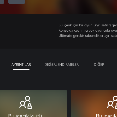
Bu içerik için bir oyun (ayrı satılır) ger
Konsolda çevrimiçi çok oyunculu oy
Ultimate gerekir (abonelikler ayrı satıl
AYRINTILAR
DEĞERLENDİRMELER
DİĞER
Bu içerik kilitli
Bu içerik 