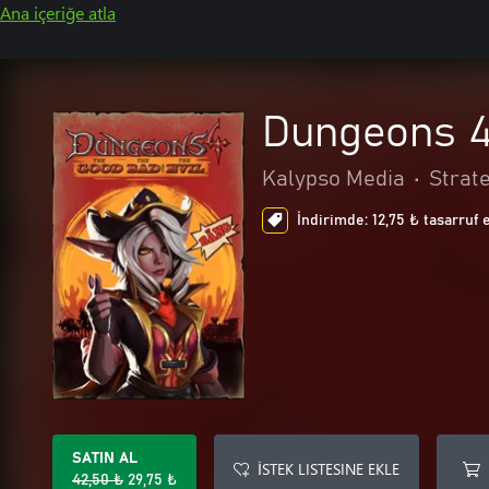
Ana içeriğe atla
Dungeons 4 
Kalypso Media
•
Strate
İndirimde: 12,75 ₺ tasarruf 
SATIN AL
İSTEK LISTESINE EKLE
42,50 ₺
29,75 ₺