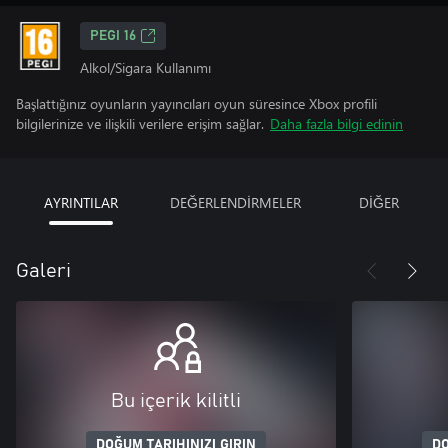
PEGI 16
Alkol/Sigara Kullanımı
Başlattığınız oyunların yayıncıları oyun süresince Xbox profili
bilgilerinize ve ilişkili verilere erişim sağlar.
Daha fazla bilgi edinin
AYRINTILAR
DEĞERLENDİRMELER
DİĞER
Galeri
Bu içerik kilitli
DOĞUM TARIHINIZI GIRIN
DO