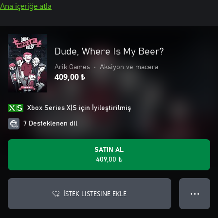
Ana içeriğe atla
Dude, Where Is My Beer?
Arik Games
•
Aksiyon ve macera
409,00 ₺
Xbox Series X|S için İyileştirilmiş
7 Desteklenen dil
SATIN AL
409,00 ₺
İSTEK LISTESINE EKLE
● ● ●