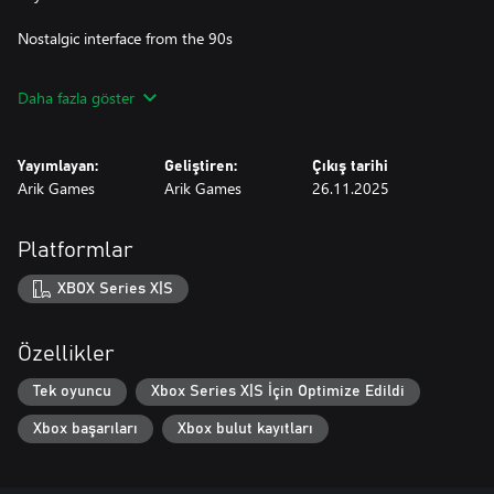
Nostalgic interface from the 90s
Beer-o-meter, our own invention, helps you keep track of your
Daha fazla göster
level of inebriation
And remember: Drink responsibly!
Yayımlayan:
Geliştiren:
Çıkış tarihi
Arik Games
Arik Games
26.11.2025
Platformlar
XBOX Series X|S
Özellikler
Tek oyuncu
Xbox Series X|S İçin Optimize Edildi
Xbox başarıları
Xbox bulut kayıtları