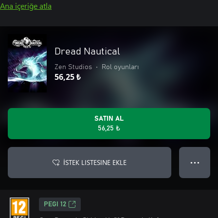
Ana içeriğe atla
Dread Nautical
Zen Studios
•
Rol oyunları
56,25 ₺
SATIN AL
56,25 ₺
İSTEK LISTESINE EKLE
● ● ●
PEGI 12