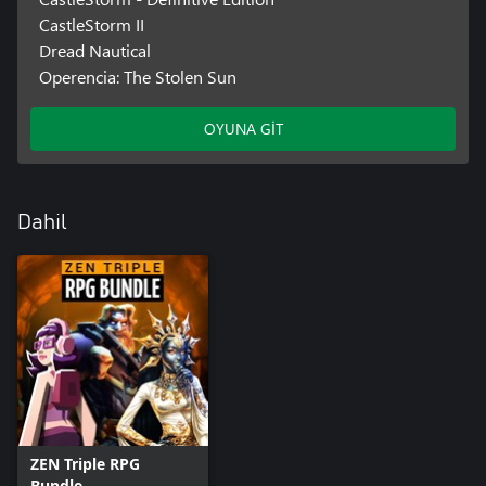
CastleStorm II
Dread Nautical
Operencia: The Stolen Sun
OYUNA GİT
Dahil
ZEN Triple RPG
Bundle