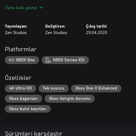
Oh… Ve ölmeye hazır olun. Hem de çok sayıda.
Daha fazla göster
Yayımlayan:
Geliştiren:
Çıkış tarihi
Zen Studios
Zen Studios
29.04.2020
Platformlar
XBOX One
XBOX Series X|S
Özellikler
4K Ultra HD
Tek oyuncu
Xbox One X Enhanced
Xbox başarıları
Xbox iletişim durumu
Xbox bulut kayıtları
Sürümleri karşılaştır