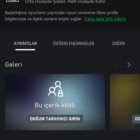
Orta Düzeyde Şiddet, Hafif Düzeyde Küfür
Başlattığınız oyunların yayıncıları oyun süresince Xbox profili
bilgilerinize ve ilişkili verilere erişim sağlar.
Daha fazla bilgi edinin
AYRINTILAR
DEĞERLENDİRMELER
DİĞER
Galeri
Bu içerik kilitli
DOĞUM TARIHINIZI GIRIN
DO