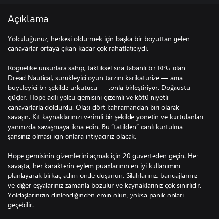
Açıklama
Yolculuğunuz, herkesi öldürmek için başka bir boyuttan gelen
canavarlar ortaya çıkan kadar çok rahatlatıcıydı.
Roguelike unsurlara sahip, taktiksel sıra tabanlı bir RPG olan
Dread Nautical, sürükleyici oyun tarzını karikatürize — ama
büyüleyici bir şekilde ürkütücü — tonla birleştiriyor. Doğaüstü
güçler, Hope adlı yolcu gemisini gizemli ve kötü niyetli
canavarlarla doldurdu. Olası dört kahramandan biri olarak
savaşın. Kıt kaynaklarınızı verimli bir şekilde yönetin ve kurtulanları
yanınızda savaşmaya ikna edin. Bu “tatilden” canlı kurtulma
şansınız olması için onlara ihtiyacınız olacak.
Hope gemisinin gizemlerini açmak için 20 güverteden geçin. Her
savaşta, her karakterin eylem puanlarının en iyi kullanımını
planlayarak birkaç adım önde düşünün. Silahlarınız, bandajlarınız
ve diğer eşyalarınız zamanla bozulur ve kaynaklarınız çok sınırlıdır.
Yoldaşlarınızın dinlendiğinden emin olun, yoksa panik onları
geçebilir.