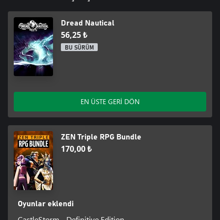
Dread Nautical
56,25 ₺
BU SÜRÜM
EN ÜSTE GERİ DÖN
ZEN Triple RPG Bundle
170,00 ₺
Oyunlar eklendi
CastleStorm - Definitive Edition