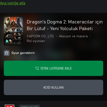
Ana içeriğe atla
Dragon's Dogma 2: Maceracılar için
Bir Lütuf - Yeni Yolculuk Paketi
CAPCOM CO., LTD.
•
Aksiyon ve macera
•
Rol oyunları
Oyun gerektirir
İSTEK LISTESINE EKLE
KOD KULLAN