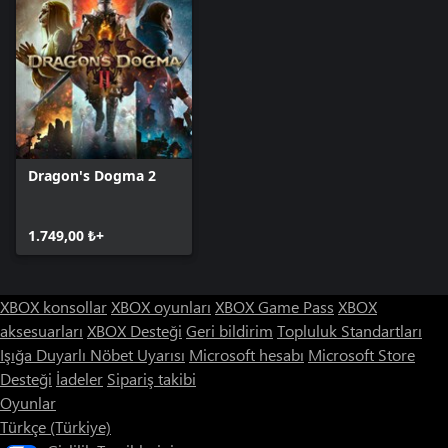
Dragon's Dogma 2
1.749,00 ₺+
XBOX konsollar
XBOX oyunları
XBOX Game Pass
XBOX
aksesuarları
XBOX Desteği
Geri bildirim
Topluluk Standartları
Işığa Duyarlı Nöbet Uyarısı
Microsoft hesabı
Microsoft Store
Desteği
İadeler
Sipariş takibi
Oyunlar
Türkçe (Türkiye)