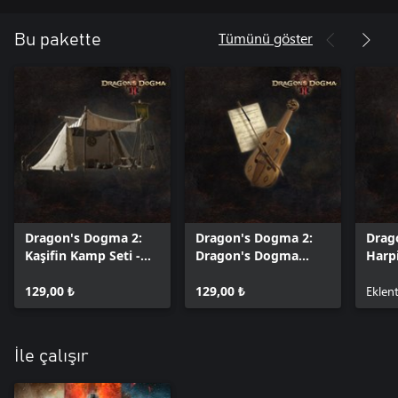
Tümünü göster
Bu pakette
Dragon's Dogma 2:
Dragon's Dogma 2:
Drag
Kaşifin Kamp Seti -
Dragon's Dogma
Harp
Kamp Teçhizatı
Müzik ve Ses
İşare
129,00 ₺
Koleksiyonu - Özel
129,00 ₺
Öğes
Eklent
Sesler
İle çalışır