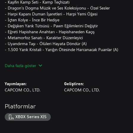
- Kaşifin Kamp Seti - Kamp Teçhizatı
- Dragon's Dogma Müzik ve Ses Koleksiyonu - Özel Sesler
- Harpi Kapanı Duman İşaretleri - Harpi Yemi Öğesi
- İçten Kolye - İnce Bir Hediye
- Değişken Yarık Tütsüsü - Pawn Eğilimlerini Değiştir
- Eğreti Hapishane Anahtarı - Hapishaneden Kaçış
- Metamorfoz Sanatı - Karakter Düzenleyici
- Uyandırma Taşı - Ölüleri Hayata Döndür (A)
- 1.500 Yarık Kristali - Yarığın Ötesinde Harcanacak Puanlar (A)
Daha fazla göster
©CAPCOM
DRAGON'S DOGMA is a trademark and/or registered trademark
of CAPCOM CO., LTD. and/or its subsidiaries in the U.S. and/or
Yayımlayan:
Geliştiren:
other countries.
CAPCOM CO., LTD.
CAPCOM CO., LTD.
Platformlar
XBOX Series X|S