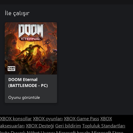
İle çalışır
DOOM Eternal
(BATTLEMODE - PC)
Oyunu görüntüle
XBOX konsollar
XBOX oyunları
XBOX Game Pass
XBOX
aksesuarları
XBOX Desteği
Geri bildirim
Topluluk Standartları
Işığa Duyarlı Nöbet Uyarısı
Microsoft hesabı
Microsoft Store