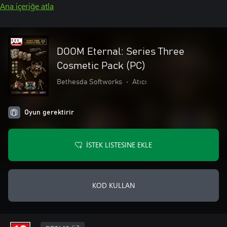
Ana içeriğe atla
DOOM Eternal: Series Three
Cosmetic Pack (PC)
Bethesda Softworks
•
Atıcı
Oyun gerektirir
İSTEK LISTESINE EKLE
KOD KULLAN