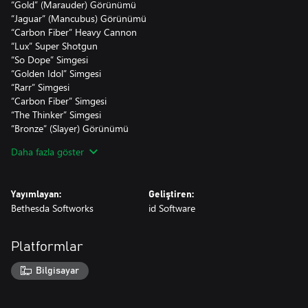
“Gold” (Marauder) Görünümü
“Jaguar” (Mancubus) Görünümü
“Carbon Fiber” Heavy Cannon
“Lux” Super Shotgun
“So Dope” Simgesi
“Golden Idol” Simgesi
“Rarr” Simgesi
“Carbon Fiber” Simgesi
“The Thinker” Simgesi
“Bronze” (Slayer) Görünümü
“Luxury” Simgesi
Daha fazla göster
“Solid Gold Slayer” Simgesi
“Rollin” Unvanı
“Hoarder” Unvanı
Yayımlayan:
Geliştiren:
Bethesda Softworks
id Software
*Bu içeriği oynamak için DOOM Eternal ana oyunu gereklidir.
Platformlar
Bilgisayar