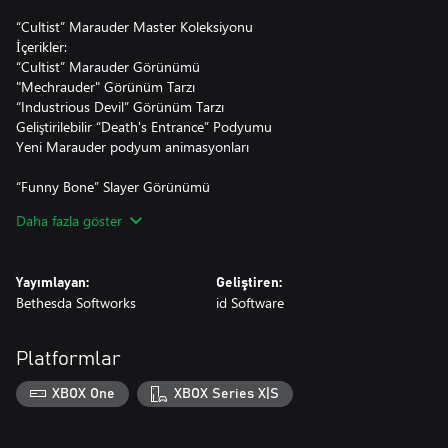
“Cultist” Marauder Master Koleksiyonu
İçerikler:
“Cultist” Marauder Görünümü
"Mechrauder" Görünüm Tarzı
“Industrious Devil” Görünüm Tarzı
Geliştirilebilir “Death's Entrance” Podyumu
Yeni Marauder podyum animasyonları
“Funny Bone” Slayer Görünümü
“Black Widow” Mancubus Görünümü
Daha fazla göster
“Webenant” Revenant Görünümü
“Diabolic” Super Shotgun Görünümü
“Illuminaćion” Rocket Launcher Görünümü
Yayımlayan:
Geliştiren:
“Sugar Skull” Simgesi
Bethesda Softworks
id Software
“Pumpkin Tearing” Simgesi
“Telos Insignia” Simgesi
“Cultist Tech” İsim Levhası
Platformlar
“Grizzly Ghouls” İsim Levhası
“Witching Hour” İsim Levhası
XBOX One
XBOX Series X|S
ve fazlası!
*Bu içeriği oynamak için DOOM Eternal ana oyunu gereklidir.