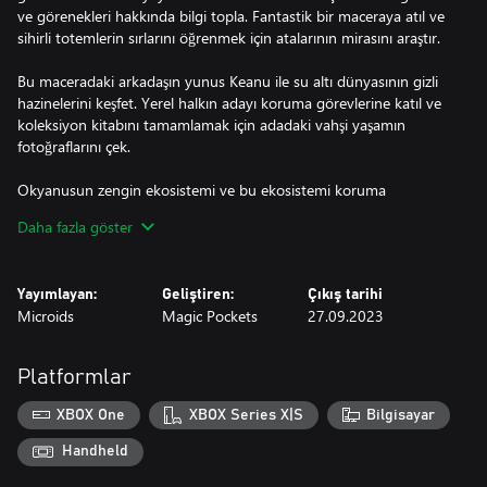
ve görenekleri hakkında bilgi topla. Fantastik bir maceraya atıl ve
sihirli totemlerin sırlarını öğrenmek için atalarının mirasını araştır.
Bu maceradaki arkadaşın yunus Keanu ile su altı dünyasının gizli
hazinelerini keşfet. Yerel halkın adayı koruma görevlerine katıl ve
koleksiyon kitabını tamamlamak için adadaki vahşi yaşamın
fotoğraflarını çek.
Okyanusun zengin ekosistemi ve bu ekosistemi koruma
yöntemleri hakkında bilgi edin. Nesli tükenmekte olan deniz
Daha fazla göster
canlılarına yardım etmek için gücünü kullan.
Dolphin Spirit - Ocean Mission, Maupiroa adlı güzel bir tropik
Yayımlayan:
Geliştiren:
Çıkış tarihi
adada geçen ve fantastik ögeler içeren eğitici bir macera
Microids
Magic Pockets
27.09.2023
oyunudur.
Platformlar
XBOX One
XBOX Series X|S
Bilgisayar
Handheld