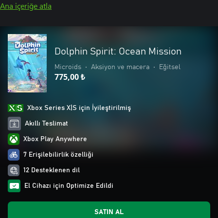
Ana içeriğe atla
Dolphin Spirit: Ocean Mission
Microids
•
Aksiyon ve macera
•
Eğitsel
775,00 ₺
Xbox Series X|S için İyileştirilmiş
Akıllı Teslimat
Xbox Play Anywhere
7 Erişilebilirlik özelliği
12 Desteklenen dil
El Cihazı için Optimize Edildi
SATIN AL