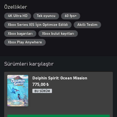
Özellikler
4K Ultra HD
Tek oyuncu
60 fps+
Xbox Series X|S İçin Optimize Edildi
Akıllı Teslim
Xbox başarıları
Xbox bulut kayıtları
Xbox Play Anywhere
Sürümleri karşılaştır
Dolphin Spirit: Ocean Mission
775,00 ₺
BU SÜRÜM