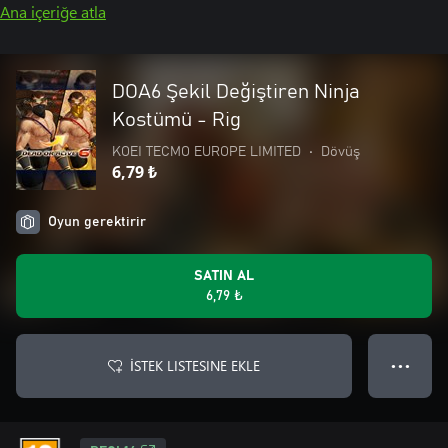
Ana içeriğe atla
DOA6 Şekil Değiştiren Ninja
Kostümü - Rig
KOEI TECMO EUROPE LIMITED
•
Dövüş
6,79 ₺
Oyun gerektirir
SATIN AL
6,79 ₺
İSTEK LISTESINE EKLE
● ● ●