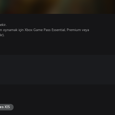
ekir.
un oynamak için Xbox Game Pass Essential, Premium veya
ır).
es X|S