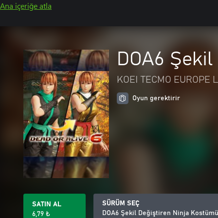
Ana içeriğe atla
DOA6 Şekil
KOEI TECMO EUROPE L
Oyun gerektirir
SÜRÜM SEÇ
SATIN AL
DOA6 Şekil Değiştiren Ninja Kostümü
6,79 ₺