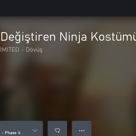
 Değiştiren Ninja Kostüm
IMITED
•
Dövüş
● ● ●
 - Phase 4