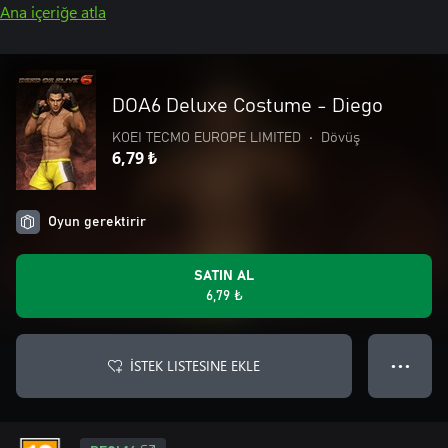
Ana içeriğe atla
DOA6 Deluxe Costume - Diego
KOEI TECMO EUROPE LIMITED
•
Dövüş
6,79 ₺
Oyun gerektirir
SATIN AL
6,79 ₺
İSTEK LISTESINE EKLE
● ● ●