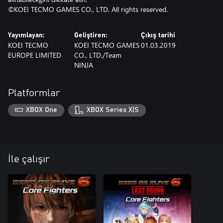
©KOEI TECMO GAMES CO., LTD. All rights reserved.
Yayımlayan:
Geliştiren:
Çıkış tarihi
KOEI TECMO
KOEI TECMO GAMES
01.03.2019
EUROPE LIMITED
CO., LTD./Team
NINJA
Platformlar
XBOX One
XBOX Series X|S
İle çalışır