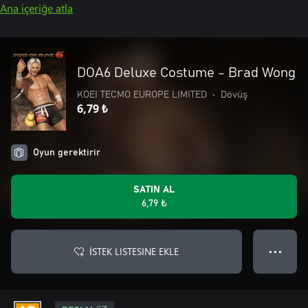
Ana içeriğe atla
DOA6 Deluxe Costume - Brad Wong
KOEI TECMO EUROPE LIMITED
•
Dövüş
6,79 ₺
Oyun gerektirir
SATIN AL
6,79 ₺
İSTEK LISTESINE EKLE
● ● ●