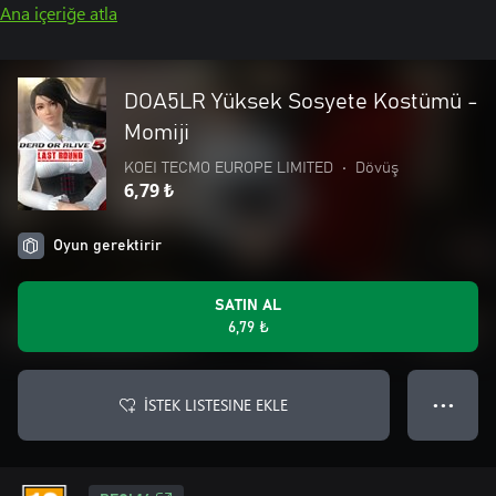
Ana içeriğe atla
DOA5LR Yüksek Sosyete Kostümü -
Momiji
KOEI TECMO EUROPE LIMITED
•
Dövüş
6,79 ₺
Oyun gerektirir
SATIN AL
6,79 ₺
İSTEK LISTESINE EKLE
● ● ●