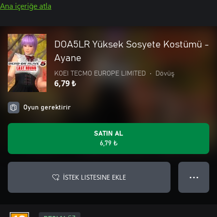
Ana içeriğe atla
DOA5LR Yüksek Sosyete Kostümü -
Ayane
KOEI TECMO EUROPE LIMITED
•
Dövüş
6,79 ₺
Oyun gerektirir
SATIN AL
6,79 ₺
İSTEK LISTESINE EKLE
● ● ●