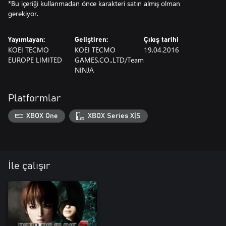
*Bu içeriği kullanmadan önce karakteri satın almış olman
gerekiyor.
Yayımlayan:
Geliştiren:
Çıkış tarihi
KOEI TECMO
KOEI TECMO
19.04.2016
EUROPE LIMITED
GAMES.CO.,LTD/Team
NINJA
Platformlar
XBOX One
XBOX Series X|S
İle çalışır