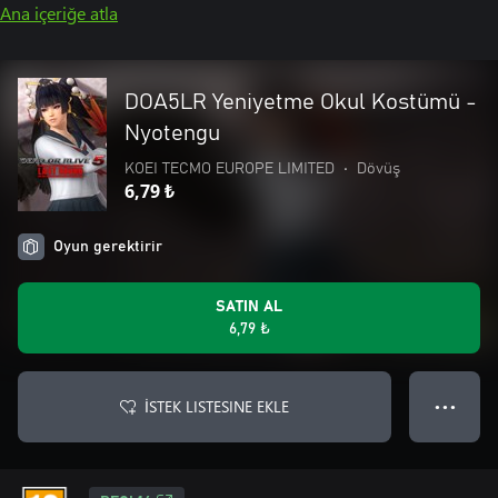
Ana içeriğe atla
DOA5LR Yeniyetme Okul Kostümü -
Nyotengu
KOEI TECMO EUROPE LIMITED
•
Dövüş
6,79 ₺
Oyun gerektirir
SATIN AL
6,79 ₺
İSTEK LISTESINE EKLE
● ● ●