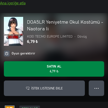
Ana içeriğe atla
DOA5LR Yeniyetme Okul Kostümü -
Naotora Ii
KOEI TECMO EUROPE LIMITED
•
Dövüş
6,79 ₺
Oyun gerektirir
SATIN AL
6,79 ₺
İSTEK LISTESINE EKLE
● ● ●