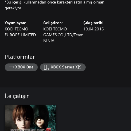
*Bu içeriği kullanmadan önce karakteri satın almış olman
gerekiyor.
Yayımlayan:
Geliştiren:
Çıkış tarihi
KOEI TECMO
KOEI TECMO
19.04.2016
EUROPE LIMITED
GAMES.CO.,LTD/Team
NINJA
Platformlar
XBOX One
XBOX Series X|S
İle çalışır