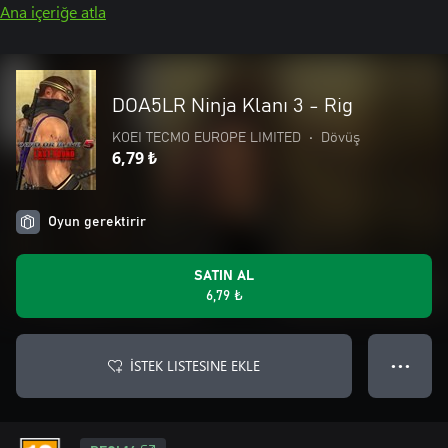
Ana içeriğe atla
DOA5LR Ninja Klanı 3 - Rig
KOEI TECMO EUROPE LIMITED
•
Dövüş
6,79 ₺
Oyun gerektirir
SATIN AL
6,79 ₺
İSTEK LISTESINE EKLE
● ● ●