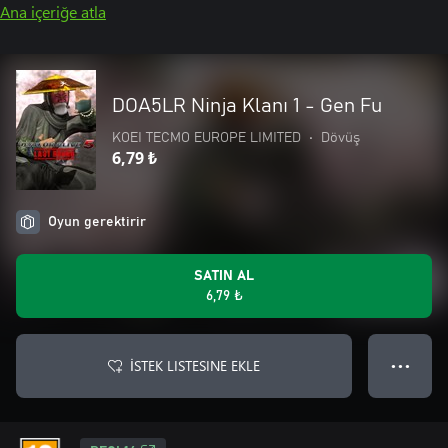
Ana içeriğe atla
DOA5LR Ninja Klanı 1 - Gen Fu
KOEI TECMO EUROPE LIMITED
•
Dövüş
6,79 ₺
Oyun gerektirir
SATIN AL
6,79 ₺
İSTEK LISTESINE EKLE
● ● ●