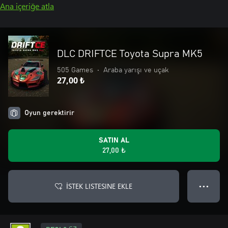
Ana içeriğe atla
DLC DRIFTCE Toyota Supra MK5
505 Games
•
Araba yarışı ve uçak
27,00 ₺
Oyun gerektirir
SATIN AL
27,00 ₺
İSTEK LISTESINE EKLE
● ● ●