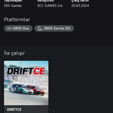
Yayımlayan:
Geliştiren:
Çıkış tarihi
505 Games
ECC GAMES S.A.
20.03.2024
Platformlar
XBOX One
XBOX Series X|S
İle çalışır
DRIFTCE