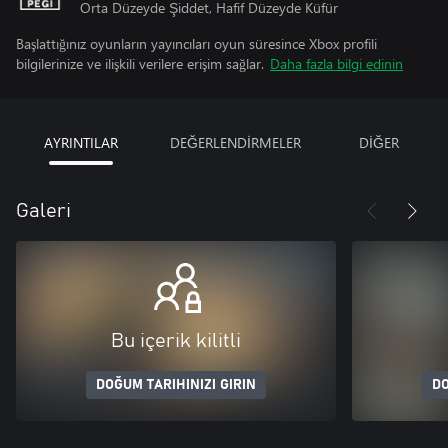
Orta Düzeyde Şiddet, Hafif Düzeyde Küfür
Başlattığınız oyunların yayıncıları oyun süresince Xbox profili
bilgilerinize ve ilişkili verilere erişim sağlar.
Daha fazla bilgi edinin
AYRINTILAR
DEĞERLENDİRMELER
DİĞER
Galeri
Bu içerik kilitli
DOĞUM TARIHINIZI GIRIN
DO