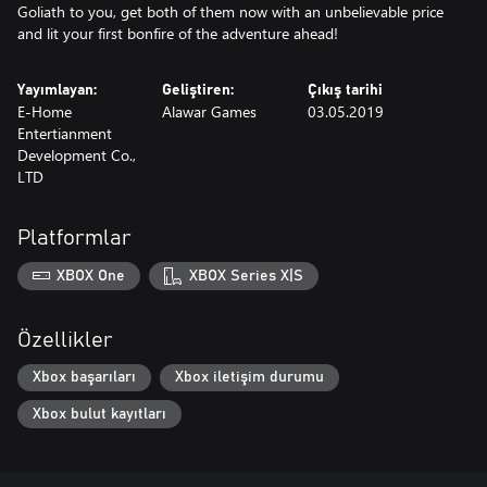
Goliath to you, get both of them now with an unbelievable price
and lit your first bonfire of the adventure ahead!
Yayımlayan:
Geliştiren:
Çıkış tarihi
E-Home
Alawar Games
03.05.2019
Entertianment
Development Co.,
LTD
Platformlar
XBOX One
XBOX Series X|S
Özellikler
Xbox başarıları
Xbox iletişim durumu
Xbox bulut kayıtları