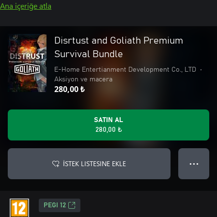
Ana içeriğe atla
Disrtust and Goliath Premium
Survival Bundle
E-Home Entertianment Development Co., LTD
•
Aksiyon ve macera
280,00 ₺
SATIN AL
280,00 ₺
İSTEK LISTESINE EKLE
● ● ●
PEGI 12