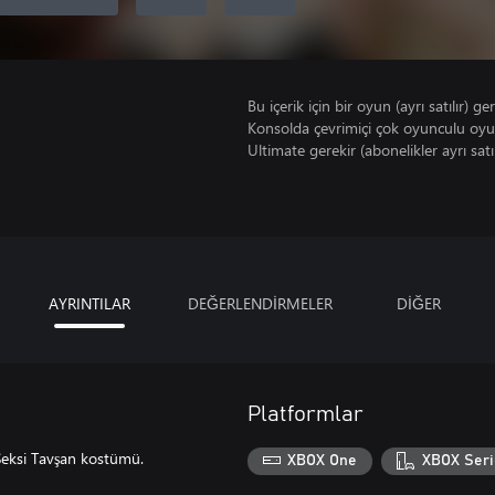
Bu içerik için bir oyun (ayrı satılır) ger
Konsolda çevrimiçi çok oyunculu oy
Ultimate gerekir (abonelikler ayrı satıl
AYRINTILAR
DEĞERLENDİRMELER
DİĞER
Platformlar
r Seksi Tavşan kostümü.
XBOX One
XBOX Seri