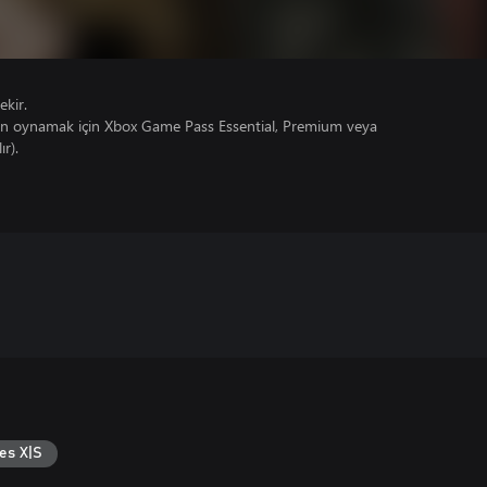
ekir.
un oynamak için Xbox Game Pass Essential, Premium veya
ır).
es X|S