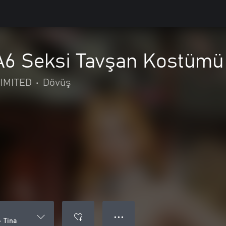
OA6 Seksi Tavşan Kostümü 
IMITED
•
Dövüş
● ● ●
- Tina