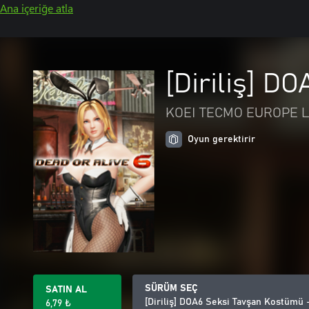
Ana içeriğe atla
[Diriliş] D
KOEI TECMO EUROPE L
Oyun gerektirir
SÜRÜM SEÇ
SATIN AL
[Diriliş] DOA6 Seksi Tavşan Kostümü 
6,79 ₺