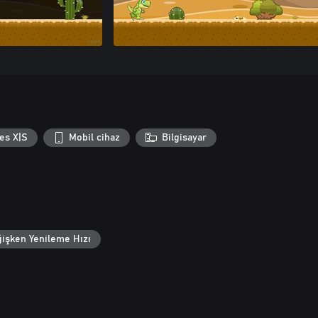
es X|S
Mobil cihaz
Bilgisayar
işken Yenileme Hızı