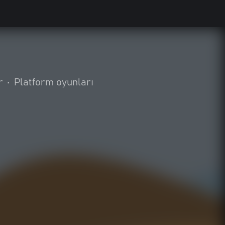
r
•
Platform oyunları