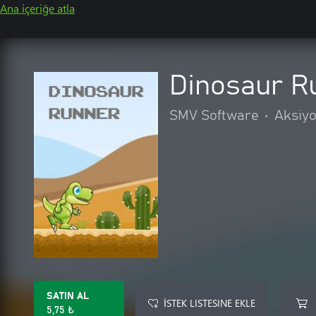
Ana içeriğe atla
Dinosaur R
SMV Software
•
Aksiy
SATIN AL
İSTEK LISTESINE EKLE
5,75 ₺