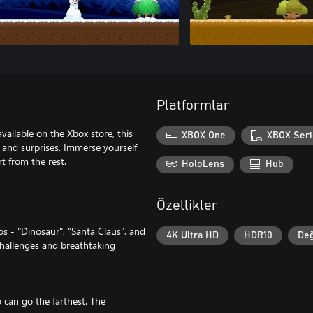
Platformlar
ailable on the Xbox store, this
XBOX One
XBOX Seri
s and surprises. Immerse yourself
t from the rest.
HoloLens
Hub
Özellikler
s - "Dinosaur", "Santa Claus", and
4K Ultra HD
HDR10
Değ
 challenges and breathtaking
 can go the farthest. The