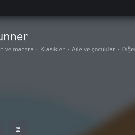
unner
on ve macera
•
Klasikler
•
Aile ve çocuklar
•
Diğe