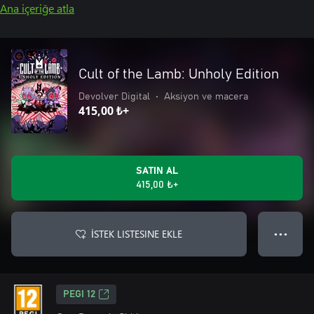
Ana içeriğe atla
Cult of the Lamb: Unholy Edition
Devolver Digital
•
Aksiyon ve macera
415,00 ₺+
SATIN AL
415,00 ₺+
İSTEK LISTESINE EKLE
● ● ●
PEGI 12