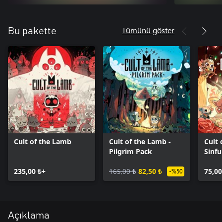
Tümünü göster
Bu pakette
Cult of the Lamb
Cult of the Lamb -
Cult 
Pilgrim Pack
Sinfu
235,00 ₺+
165,00 ₺
82,50 ₺
75,00
-%50
Açıklama