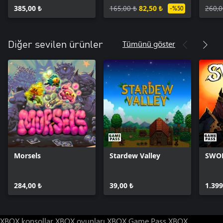
385,00 ₺
165,00 ₺
82,50 ₺
260,0
-%50
Tümünü göster
Diğer sevilen ürünler
Morsels
Stardew Valley
SWO
284,00 ₺
39,00 ₺
1.399
XBOX konsollar
XBOX oyunları
XBOX Game Pass
XBOX