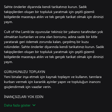
Sahte önderler diyarında kendi tarikatınızı kurun. Sadık
takipçilerden oluşan bir topluluk yaratmak için çeşitli gizemli
bölgelerde maceraya atılın ve tek gerçek tarikat olmak için dininizi
yayın.
Cult of the Lamb’de oyuncular tekinsiz bir yabancı tarafından yok
olmaktan kurtarılan ve ona olan borcunu, adına sadık bir kitle
yaratarak geri ödemek zorunda kalan, çarpılmış bir kuzu
rolündeler. Sahte önderler diyarında kendi tarikatınızı kurun. Sadık
takipçilerden oluşan bir topluluk yaratmak için çeşitli gizemli
bölgelerde maceraya atılın ve tek gerçek tarikat olmak için dininizi
yayın.
GÜRUHUNUZU TOPLAYIN
Yeni binalar inşa etmek için kaynak toplayın ve kullanın, tanrılara
kurban vermek için karanlık ayinler yapın ve topluluğun inancını
güçlendirmek için vaazlar verin.
İNANÇSIZLARI YOK EDİN
Genişleyen, rastgele oluşturulmuş bir dünyayı keşfedin, düşman
Daha fazla göster
sürüleriyle savaşın, güçlerini kendi saflarınıza katmak ve
tarikatınızın hâkimiyetini göstermek için rakip tarikat önderlerini