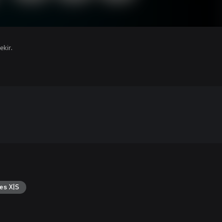
ekir.
es X|S