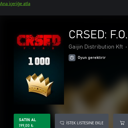
Ana içeriğe atla
CRSED: F.O
Gaijin Distribution Kft
•
Oyun gerektirir
SATIN AL
İSTEK LISTESINE EKLE
199,00 ₺