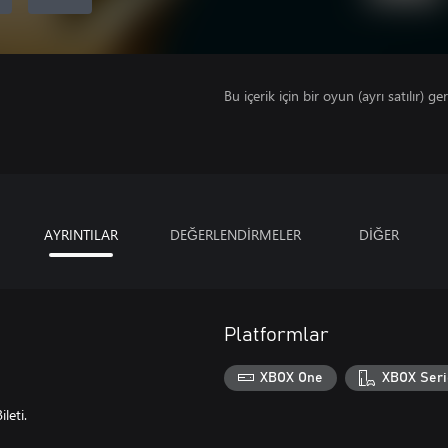
Bu içerik için bir oyun (ayrı satılır) ger
AYRINTILAR
DEĞERLENDİRMELER
DİĞER
Platformlar
XBOX One
XBOX Seri
leti.