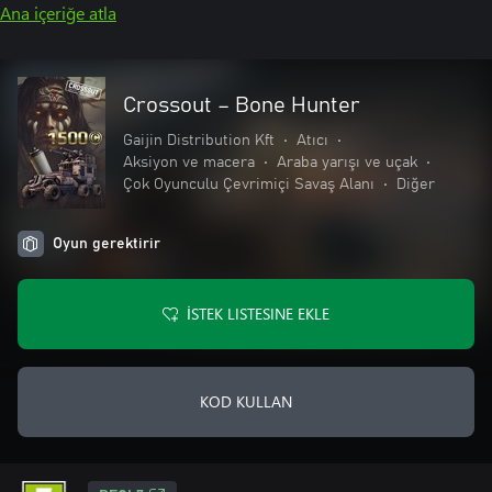
Ana içeriğe atla
Crossout – Bone Hunter
Gaijin Distribution Kft
•
Atıcı
•
Aksiyon ve macera
•
Araba yarışı ve uçak
•
Çok Oyunculu Çevrimiçi Savaş Alanı
•
Diğer
Oyun gerektirir
İSTEK LISTESINE EKLE
KOD KULLAN