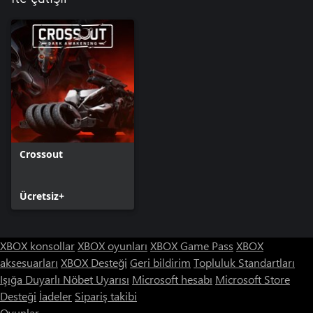
Crossout
Ücretsiz+
XBOX konsollar
XBOX oyunları
XBOX Game Pass
XBOX
aksesuarları
XBOX Desteği
Geri bildirim
Topluluk Standartları
Işığa Duyarlı Nöbet Uyarısı
Microsoft hesabı
Microsoft Store
Desteği
İadeler
Sipariş takibi
Oyunlar