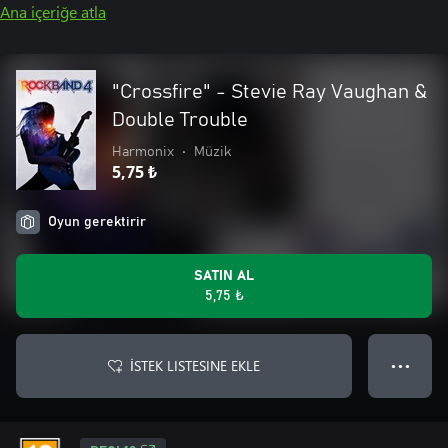
Ana içeriğe atla
"Crossfire" - Stevie Ray Vaughan &
Double Trouble
Harmonix
•
Müzik
5,75 ₺
Oyun gerektirir
SATIN AL
5,75 ₺
İSTEK LISTESINE EKLE
● ● ●