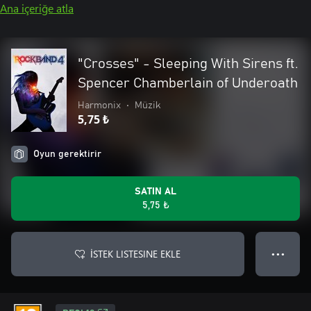
Ana içeriğe atla
"Crosses" - Sleeping With Sirens ft.
Spencer Chamberlain of Underoath
Harmonix
•
Müzik
5,75 ₺
Oyun gerektirir
SATIN AL
5,75 ₺
İSTEK LISTESINE EKLE
● ● ●