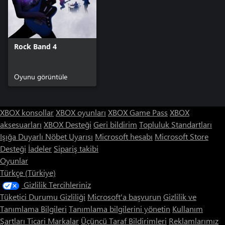
Rock Band 4
Oyunu görüntüle
XBOX konsollar
XBOX oyunları
XBOX Game Pass
XBOX
aksesuarları
XBOX Desteği
Geri bildirim
Topluluk Standartları
Işığa Duyarlı Nöbet Uyarısı
Microsoft hesabı
Microsoft Store
Desteği
İadeler
Sipariş takibi
Oyunlar
Türkçe (Türkiye)
Gizlilik Tercihleriniz
Tüketici Durumu Gizliliği
Microsoft'a başvurun
Gizlilik ve
Tanımlama Bilgileri
Tanımlama bilgilerini yönetin
Kullanım
Şartları
Ticari Markalar
Üçüncü Taraf Bildirimleri
Reklamlarımız