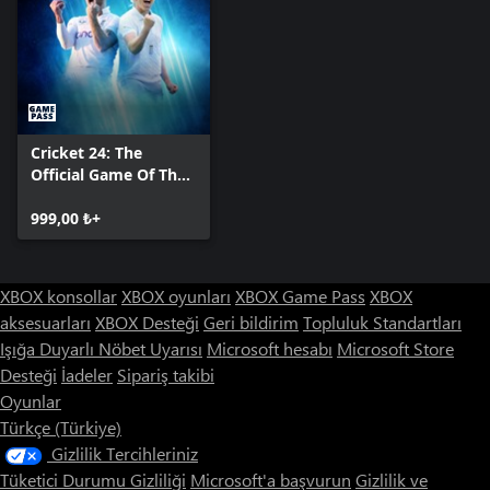
Cricket 24: The
Official Game Of The
Ashes
999,00 ₺+
XBOX konsollar
XBOX oyunları
XBOX Game Pass
XBOX
aksesuarları
XBOX Desteği
Geri bildirim
Topluluk Standartları
Işığa Duyarlı Nöbet Uyarısı
Microsoft hesabı
Microsoft Store
Desteği
İadeler
Sipariş takibi
Oyunlar
Türkçe (Türkiye)
Gizlilik Tercihleriniz
Tüketici Durumu Gizliliği
Microsoft'a başvurun
Gizlilik ve