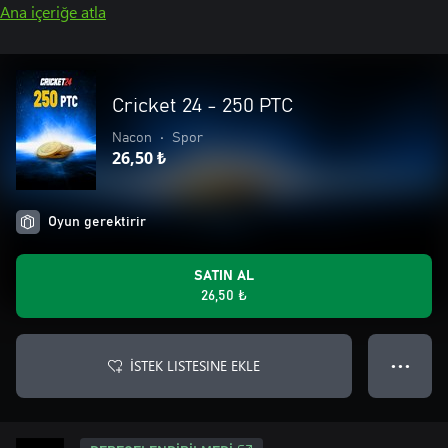
Ana içeriğe atla
Cricket 24 - 250 PTC
Nacon
•
Spor
26,50 ₺
Oyun gerektirir
SATIN AL
26,50 ₺
İSTEK LISTESINE EKLE
● ● ●