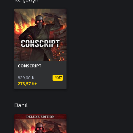
CONSCRIPT
829,00 ₺
-%67
273,57 ₺+
Dahil