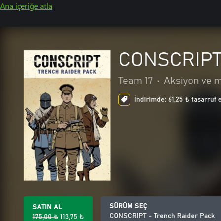
Ana içeriğe atla
CONSCRIPT 
Team 17
•
Aksiyon ve 
İndirimde: 61,25 ₺ tasarruf 
SÜRÜM SEÇ
SATIN AL
CONSCRIPT - Trench Raider Pack
175,00 ₺
113,75 ₺