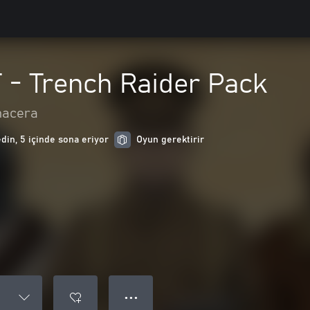
- Trench Raider Pack
macera
edin, 5 içinde sona eriyor
Oyun gerektirir
● ● ●