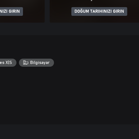
IZI GIRIN
DOĞUM TARIHINIZI GIRIN
es X|S
Bilgisayar