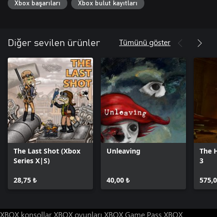
Xbox başarıları
Xbox bulut kayıtları
Tümünü göster
Diğer sevilen ürünler
The Last Shot (Xbox
Unleaving
The H
Series X|S)
3
28,75 ₺
40,00 ₺
575,0
XBOX konsollar
XBOX oyunları
XBOX Game Pass
XBOX