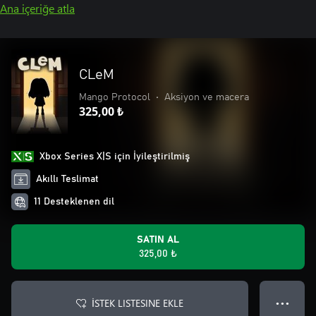
Ana içeriğe atla
CLeM
Mango Protocol
•
Aksiyon ve macera
325,00 ₺
Xbox Series X|S için İyileştirilmiş
Akıllı Teslimat
11 Desteklenen dil
SATIN AL
325,00 ₺
İSTEK LISTESINE EKLE
● ● ●