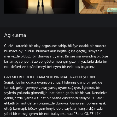
Açıklama
CLeM, karanlık bir olay örgüsüne sahip, hikâye odaklı bir macera-
bulmaca oyunudur. Bulmacaların keşifle iç içe geçtiği, simyanın
merkezde olduğu bir dünyaya uyanın. Bir ses sizi uyandırıyor. Size
bir amaç veriyor. Size yol göstermesi için gizemli yazılarla dolu bir
not defteri ve keşfedilmeyi bekleyen bir evle baş başasınız.
GIZEMLERLE DOLU KARANLIK BIR MACERAYI KEŞFEDIN
Soğuk, loş bir odada uyanıyorsunuz. Hisleriniz garip bir şekilde
tanıdık gelen çevreye yavaş yavaş uyum sağlıyor. İçinizde, bir
şeylerin yolunda gitmediğini hatırlatan garip bir his var. Kendinize
geldiğinizde, yerdeki tuhaf bir nesne dikkatinizi çekiyor. "CLeM"
etiketli bir not defteri önünüzde duruyor. Garip sembollerin eşlik
ettiği karmaşık böcek çizimleriyle dolu sayfaları karıştırdığınızda,
şifreli bir mesaj içeren bir not buluyorsunuz: "Bana GÜZELLİK