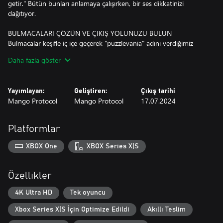
getir." Bütün bunları anlamaya çalışırken, bir ses dikkatinizi
dağıtıyor.
BULMACALARI ÇÖZÜN VE ÇIKIŞ YOLUNUZU BULUN
Bulmacalar keşifle iç içe geçerek "puzzlevania" adını verdiğimiz
benzersiz bir hikâye deneyimi sunuyor. Aydınlatılması gereken
Daha fazla göster
karanlık bir hikâye ve üstesinden gelinmesi gereken sayısız
mücadele sizi bekliyor.
Yayımlayan:
Geliştiren:
Çıkış tarihi
EFSUNLU OYUNCAKLAR ÜRETIN VE SIRLARI AÇIĞA ÇIKARIN
Mango Protocol
Mango Protocol
17.07.2024
Bildiğiniz yerlerde yeni şeyler keşfettikçe sırları açığa çıkarmak,
erişilemeyen yerlere erişmek ve geçmişteki eşyaları geri almak için
büyülü oyuncaklar üretin.
Platformlar
TATLI AMA BIR O KADAR DA KARANLIK BIR DÜNYAYI KEŞFEDIN
XBOX One
XBOX Series X|S
Sadece belirsiz bir sesin ve içi simya ve tüyler ürpertici börtü
böceklerle ilgili notlar ve çizimlerle dolu bir defterin eşliğinde ıssız
görünen bir evi araştırın.
Özellikler
KADERINIZE KUCAK AÇIN
4K Ultra HD
Tek oyuncu
Bu karanlık manipülasyon, kibir, bağışlama, arınma hikâyesinde
Xbox Series X|S İçin Optimize Edildi
Akıllı Teslim
kaderinizi seçin.