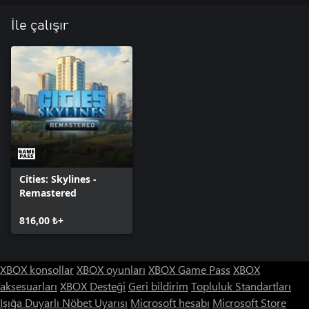
İle çalışır
Cities: Skylines -
Remastered
816,00 ₺+
XBOX konsollar
XBOX oyunları
XBOX Game Pass
XBOX
aksesuarları
XBOX Desteği
Geri bildirim
Topluluk Standartları
Işığa Duyarlı Nöbet Uyarısı
Microsoft hesabı
Microsoft Store