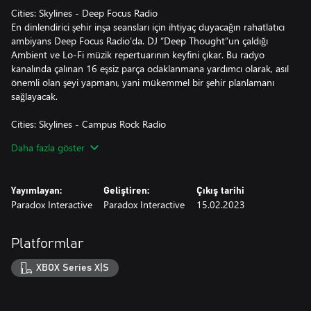
Cities: Skylines - Deep Focus Radio
En dinlendirici şehir inşa seansları için ihtiyaç duyacağın rahatlatıcı
ambiyans Deep Focus Radio'da. DJ “Deep Thought”un çaldığı
Ambient ve Lo-Fi müzik repertuarının keyfini çıkar. Bu radyo
kanalında çalınan 16 eşsiz parça odaklanmana yardımcı olarak, asıl
önemli olan şeyi yapmanı, yani mükemmel bir şehir planlamanı
sağlayacak.
Cities: Skylines - Campus Rock Radio
College Rock, Teen Pop, Happy Punk ve Power Chord müzik
Daha fazla göster
türlerinden oluşan bir repertuarla okuldaki ilk yılını hatırla. DJ
"Claude Couture" 16 eşsiz şarkıyla yüksek öğrenim hayatına ritim
katsın!
Yayımlayan:
Geliştiren:
Çıkış tarihi
Paradox Interactive
Paradox Interactive
15.02.2023
Platformlar
XBOX Series X|S