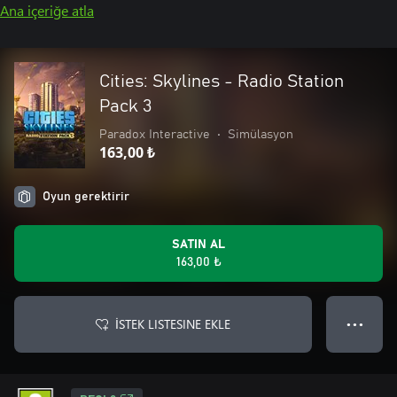
Ana içeriğe atla
Cities: Skylines - Radio Station
Pack 3
Paradox Interactive
•
Simülasyon
163,00 ₺
Oyun gerektirir
SATIN AL
163,00 ₺
İSTEK LISTESINE EKLE
● ● ●