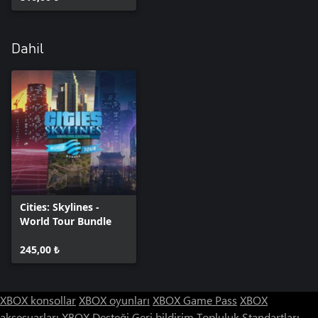
Dahil
Cities: Skylines -
World Tour Bundle
245,00 ₺
XBOX konsollar
XBOX oyunları
XBOX Game Pass
XBOX
aksesuarları
XBOX Desteği
Geri bildirim
Topluluk Standartları