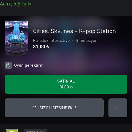
Ana içeriğe atla
Cities: Skylines - K-pop Station
Paradox Interactive
•
Simülasyon
81,00 ₺
Oyun gerektirir
SATIN AL
81,00 ₺
İSTEK LISTESINE EKLE
● ● ●