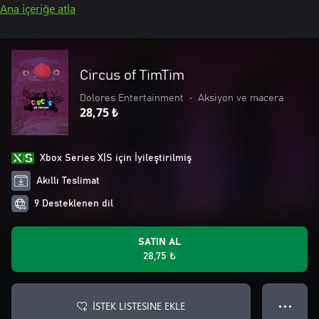
Ana içeriğe atla
Circus of TimTim
Dolores Entertainment
•
Aksiyon ve macera
28,75 ₺
Xbox Series X|S için İyileştirilmiş
Akıllı Teslimat
9 Desteklenen dil
SATIN AL
28,75 ₺
İSTEK LISTESINE EKLE
● ● ●