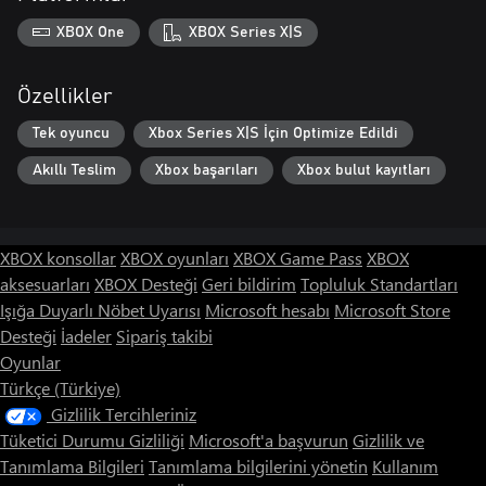
XBOX One
XBOX Series X|S
Özellikler
Tek oyuncu
Xbox Series X|S İçin Optimize Edildi
Akıllı Teslim
Xbox başarıları
Xbox bulut kayıtları
XBOX konsollar
XBOX oyunları
XBOX Game Pass
XBOX
aksesuarları
XBOX Desteği
Geri bildirim
Topluluk Standartları
Işığa Duyarlı Nöbet Uyarısı
Microsoft hesabı
Microsoft Store
Desteği
İadeler
Sipariş takibi
Oyunlar
Türkçe (Türkiye)
Gizlilik Tercihleriniz
Tüketici Durumu Gizliliği
Microsoft'a başvurun
Gizlilik ve
Tanımlama Bilgileri
Tanımlama bilgilerini yönetin
Kullanım