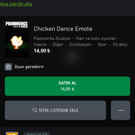
Ana içeriğe atla
Chicken Dance Emote
Pipeworks Studios
•
Kart ve kutu oyunları
•
Casino
•
Diğer
•
Simülasyon
•
Spor
•
Strateji
14,00 ₺
Oyun gerektirir
SATIN AL
14,00 ₺
İSTEK LISTESINE EKLE
● ● ●