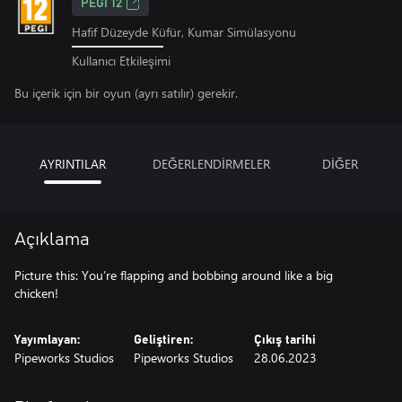
PEGI 12
Hafif Düzeyde Küfür, Kumar Simülasyonu
Kullanıcı Etkileşimi
Bu içerik için bir oyun (ayrı satılır) gerekir.
AYRINTILAR
DEĞERLENDİRMELER
DİĞER
Açıklama
Picture this: You’re flapping and bobbing around like a big
chicken!
Yayımlayan:
Geliştiren:
Çıkış tarihi
Pipeworks Studios
Pipeworks Studios
28.06.2023