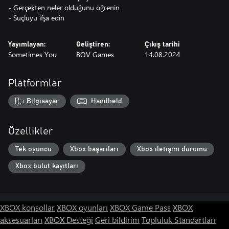
- Gerçekten neler olduğunu öğrenin
- Suçluyu ifşa edin
Yayımlayan:
Geliştiren:
Çıkış tarihi
Sometimes You
BOV Games
14.08.2024
Platformlar
Bilgisayar
Handheld
Özellikler
Tek oyuncu
Xbox başarıları
Xbox iletişim durumu
Xbox bulut kayıtları
XBOX konsollar
XBOX oyunları
XBOX Game Pass
XBOX
aksesuarları
XBOX Desteği
Geri bildirim
Topluluk Standartları