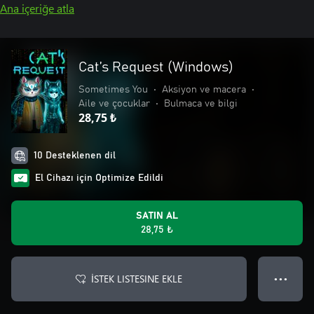
Ana içeriğe atla
Cat’s Request (Windows)
Sometimes You
•
Aksiyon ve macera
•
Aile ve çocuklar
•
Bulmaca ve bilgi
28,75 ₺
10 Desteklenen dil
El Cihazı için Optimize Edildi
SATIN AL
28,75 ₺
İSTEK LISTESINE EKLE
● ● ●