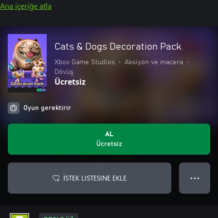
Ana içeriğe atla
Cats & Dogs Decoration Pack
Xbox Game Studios
•
Aksiyon ve macera
•
Dövüş
Ücretsiz
Oyun gerektirir
AL
Ücretsiz
İSTEK LISTESINE EKLE
● ● ●