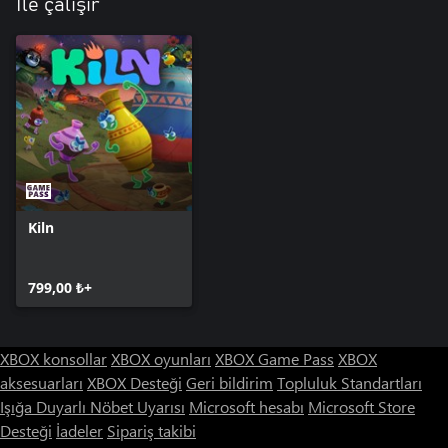
İle çalışır
Kiln
799,00 ₺+
XBOX konsollar
XBOX oyunları
XBOX Game Pass
XBOX
aksesuarları
XBOX Desteği
Geri bildirim
Topluluk Standartları
Işığa Duyarlı Nöbet Uyarısı
Microsoft hesabı
Microsoft Store
Desteği
İadeler
Sipariş takibi