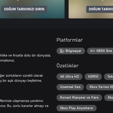
DOĞUM TARIHINIZI GIRIN
DOĞUM TARIHIN
Platformlar
Bilgisayar
XBOX One
hlike ve fırsatla dolu bir dünyada,
nmalısınız.
Özellikler
ğer zorlukların sürekli olarak
4K Ultra HD
HDR10
Tek
 bir açık dünyayı keşfetme,
Uzamsal Ses
Xbox Series X|
Konsol Klavyesi ve Fare
Xbo
flerinize ulaşmanıza yardımcı
nız. Bu, zorlu kararlar almayı ve
Xbox Play Anywhere