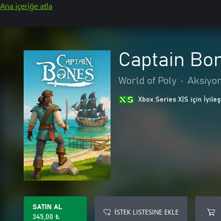
Ana içeriğe atla
Captain Bo
World of Poly
•
Aksiyo
Xbox Series X|S için İyileş
SATIN AL
İSTEK LISTESINE EKLE
345,00 ₺