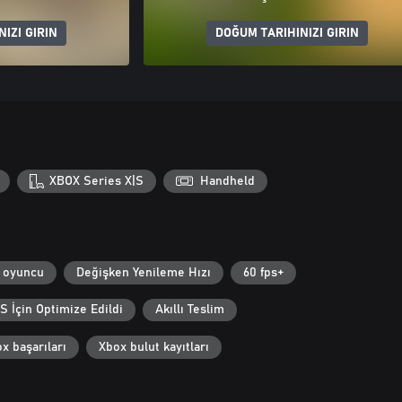
IZI GIRIN
DOĞUM TARIHINIZI GIRIN
XBOX Series X|S
Handheld
 oyuncu
Değişken Yenileme Hızı
60 fps+
S İçin Optimize Edildi
Akıllı Teslim
x başarıları
Xbox bulut kayıtları